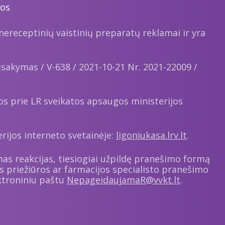
mos
 nereceptinių vaistinių preparatų reklamai ir yra
Įsakymas / V-638 / 2021-10-21 Nr. 2021-22009 /
bos prie LR sveikatos apsaugos ministerijos
rijos interneto svetainėje:
ligoniukasa.lrv.lt
.
mas reakcijas, tiesiogiai užpildę pranešimo formą
s priežiūros ar farmacijos specialisto pranešimo
lektroniniu paštu
NepageidaujamaR@vvkt.lt
.