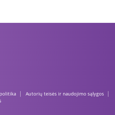
olitika
Autorių teisės ir naudojimo sąlygos
s