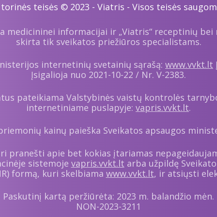
torinės teisės © 2023 - Viatris - Visos teisės saugo
a medicininei informacijai ir „Viatris“ receptinių bei
skirta tik sveikatos priežiūros specialistams.
isterijos internetinių svetainių sąrašą:
www.vvkt.lt
Įsigalioja nuo 2021-10-22 / Nr. V-2383.
ratus pateikiama Valstybinės vaistų kontrolės tarny
internetiniame puslapyje:
vapris.vvkt.lt
.
priemonių kainų paieška Sveikatos apsaugos ministe
turi pranešti apie bet kokias įtariamas nepageidauja
acinėje sistemoje
vapris.vvkt.lt
arba užpildę Sveikato
NR) formą, kuri skelbiama
www.vvkt.lt
, ir atsiųsti e
Paskutinį kartą peržiūrėta: 2023 m. balandžio mėn.
NON-2023-3211